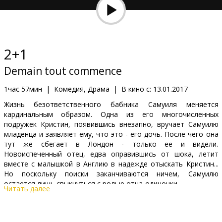
Кинозакуски
B2B
2+1
Клуб
Demain tout commence
1час 57мин
|
Комедия, Драма
|
В кино с:
13.01.2017
Жизнь безответственного бабника Самуиля меняется
кардинальным образом. Одна из его многочисленных
подружек Кристин, появившись внезапно, вручает Самуилю
младенца и заявляет ему, что это - его дочь. После чего она
тут же сбегает в Лондон - только ее и видели.
Новоиспеченный отец, едва оправившись от шока, летит
вместе с малышкой в Англию в надежде отыскать Кристин...
Но поскольку поиски заканчиваются ничем, Самуилю
остается лишь свыкнуться с ролью отца-одиночки.
Читать далее
Фильм на французском языке с субтитрами на латышском и
русском языках.