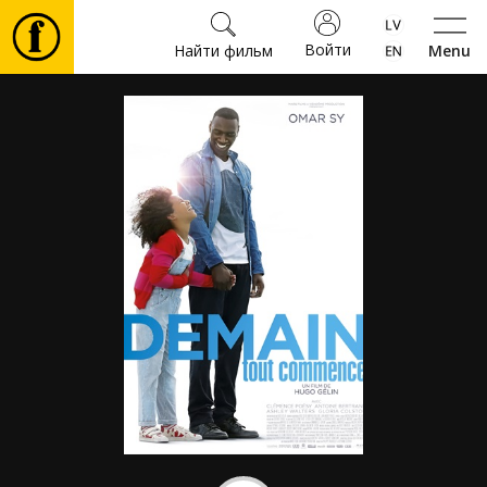
Войти
Найти фильм
Menu
Фильмы
Билеты
Культура
Мероприятия
Новости
Подарки