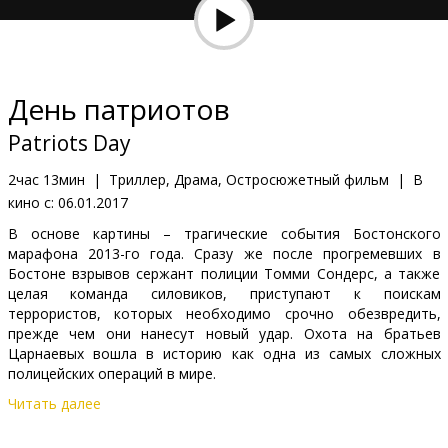
Кинозакуски
B2B
День патриотов
Клуб
Patriots Day
2час 13мин
|
Триллер, Драма, Остросюжетный фильм
|
В
кино с:
06.01.2017
В основе картины – трагические события Бостонского
марафона 2013-го года. Сразу же после прогремевших в
Бостоне взрывов сержант полиции Томми Сондерс, а также
целая команда силовиков, приступают к поискам
террористов, которых необходимо срочно обезвредить,
прежде чем они нанесут новый удар. Охота на братьев
Царнаевых вошла в историю как одна из самых сложных
полицейских операций в мире.
Читать далее
Фильм на английском языке с субтитрами на латышском и
русском языках.