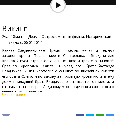
Кинозакуски
B2B
Викинг
Клуб
2час 18мин
|
Драма, Остросюжетный фильм, Исторический
|
В кино с:
06.01.2017
Раннее Средневековье. Время тяжелых мечей и темных
законов крови. После смерти Святослава, объединителя
Киевскoй Руси, страна осталась во власти трех его сыновей:
братьев Ярополкa, Олега и младшeго братa-бастардa
Владимира. Князя Ярополка обвиняют во внезапной смерти
его брата Олега, и по закону за пролитую кровь мстить ему
должен младший брат. Владимир отказывается от мести, и
отступает на север, к Ледяному морю, где выживают только
викинги. Но ненадолго...
Читать далее
Фильм на русском языке с субтитрами на латышском языке.