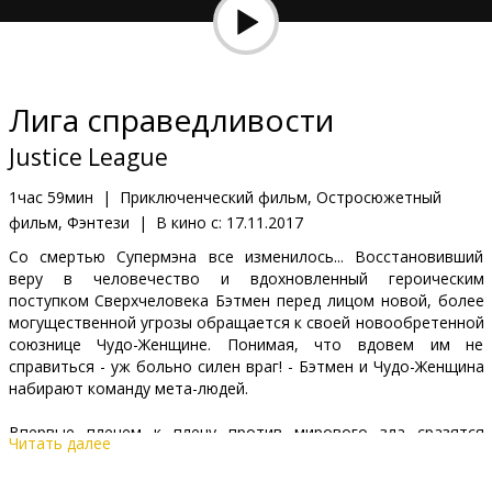
Кинозакуски
B2B
Лига справедливости
Клуб
Justice League
1час 59мин
|
Приключенческий фильм, Остросюжетный
фильм, Фэнтези
|
В кино с:
17.11.2017
Со смертью Супермэна все изменилось... Восстановивший
веру в человечество и вдохновленный героическим
поступком Сверхчеловека Бэтмен перед лицом новой, более
могущественной угрозы обращается к своей новообретенной
союзнице Чудо-Женщине. Понимая, что вдовем им не
справиться - уж больно силен враг! - Бэтмен и Чудо-Женщина
набирают команду мета-людей.
Впервые плечем к плечу против мирового зла сразятся
Читать далее
Бэтмен, Чудо-Женщина, Аквамен, Киборг и Флэш.