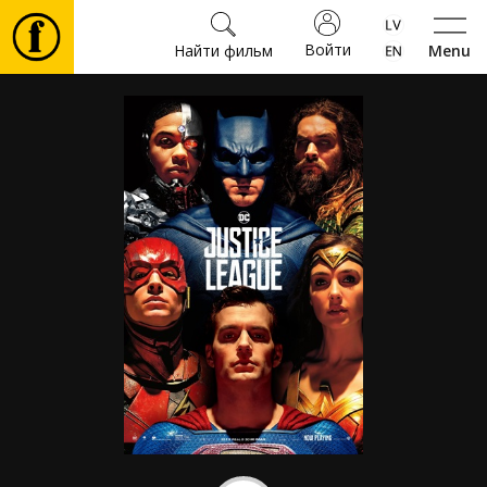
Войти
Найти фильм
Menu
Фильмы
Билеты
Культура
Мероприятия
Новости
Подарки