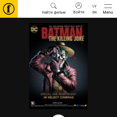
Войти
Найти фильм
Menu
Фильмы
Билеты
Культура
Мероприятия
Новости
Подарки