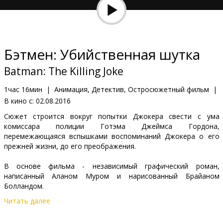
Кинозакуски
B2B
Бэтмен: Убийственная шутка
Клуб
Batman: The Killing Joke
1час 16мин
|
Анимация, Детектив, Остросюжетный фильм
|
В кино с:
02.08.2016
Сюжет строится вокруг попытки Джокера свести с ума
комиссара полиции Готэма Джеймса Гордона,
перемежающаяся вспышками воспоминаний Джокера о его
прежней жизни, до его преображения.
В основе фильма - независимый графический роман,
написанный Аланом Муром и нарисованный Брайаном
Болландом.
Читать далее
ФИЛЬМ НА АНГЛИЙСКОМ ЯЗЫКЕ, БЕЗ СУБТИТРОВ.