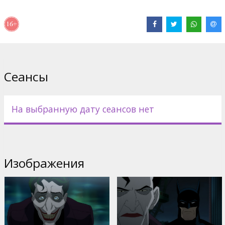
Дистрибьютор:
Acme Film SIA
Pежиссер :
Sam Liu
В ролях:
Kevin Conroy
,
Mark Hamill
,
Tara Strong
Сайты:
IMDB
,
Facebook
Сеансы
На выбранную дату сеансов нет
Изображения