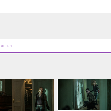
с субтитрами на латышском и
ов нет