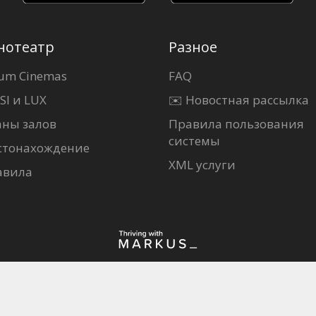
нотеатр
Разное
um Cinemas
FAQ
SI и LUX
✉️ Новостная рассылка
аны залов
Правила пользования
системы
стонахождение
XML услуги
авила