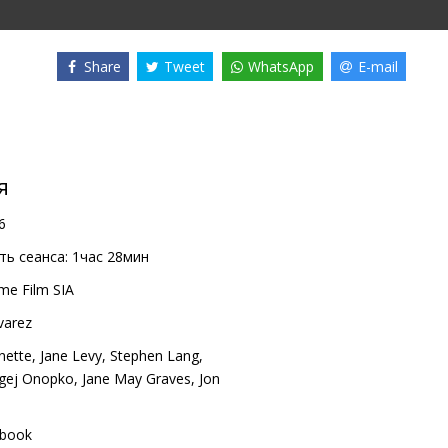
Share
Tweet
WhatsApp
E-mail
я
6
ь сеанса:
1час 28мин
me Film SIA
varez
nette
,
Jane Levy
,
Stephen Lang
,
gej Onopko
,
Jane May Graves
,
Jon
book