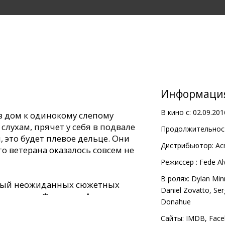
Информаци
В кино с:
02.09.201
в дом к одинокому слепому
слухам, прячет у себя в подвале
Продолжительност
, это будет плевое дельце. Они
Дистрибьютор:
Ac
го ветерана оказалось совсем не
Pежиссер :
Fede Al
В ролях:
Dylan Min
ный неожиданных сюжетных
Daniel Zovatto
,
Ser
 режиссер Федерико Альварес,
Donahue
олливуде римейком классического
ртвецы" (2013).
Сайты:
IMDB
,
Face