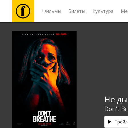
Фильмы
Билеты
Культура
Ме
Фильмы
Билеты
Культура
Мероприятия
Не д
Новости
Don't B
Подарки
Трейл