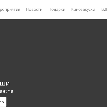
роприятия
Новости
Подарки
Кинозакуски
B2
ыши
reathe
ер