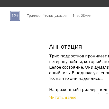
Кинозакуски
Триллер, Фильм ужасов
1час 28мин
B2B
Клуб
Аннотация
Трио подростков проникает 
ветерану войны, который, по 
целое состояние. Они думали
ошиблись. В подвале у слепо
то, на что они надеялись...
Напряженный триллер, пол
поворотов, снял уругвайский
Читать далее
удачно дебютировавший в Г
фильма ужасов "Зловещие ме