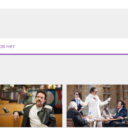
с субтитрами на латышском и
ов нет