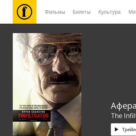
Фильмы
Билеты
Культура
Ме
Фильмы
Билеты
Культура
Мероприятия
Афера
Новости
The Infi
Подарки
Трейл