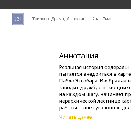
Кинозакуски
Триллер, Драма, Детектив
2час 7мин
B2B
Клуб
Аннотация
Реальная история федерально
пытается внедриться в карт
Пабло Эксобара. Изображая н
заводит дружбу с помощником
на каждом шагу, начинает п
иерархической лестнице кар
работы станет уголовное дело
арестованы 85 наркобаронов
Читать далее
мире банк, занимавшийся о