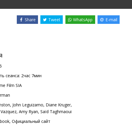
Share
Tweet
WhatsApp
E-mail
я
6
ь сеанса:
2час 7мин
me Film SIA
urman
nston
,
John Leguizamo
,
Diane Kruger
,
 Vazquez
,
Amy Ryan
,
Saïd Taghmaoui
book
,
Официальный сайт