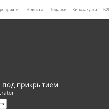
роприятия
Новости
Подарки
Кинозакуски
B2
 под прикрытием
ltrator
ер