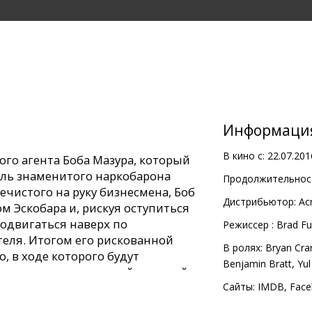
Информаци
В кино с:
22.07.201
го агента Боба Мазура, который
ель знаменитого наркобарона
Продолжительност
ечистого на руку бизнесмена, Боб
Дистрибьютор:
Ac
 Эскобара и, рискуя оступиться
родвигаться наверх по
Pежиссер :
Brad F
теля. Итогом его рискованной
В ролях:
Bryan Cra
, в ходе которого будут
Benjamin Bratt
,
Yul
, а также закрыт самый крупный в
тмыванием денег мафии.
Сайты:
IMDB
,
Face