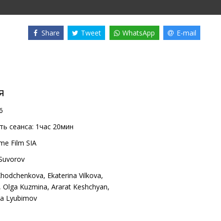
Share
Tweet
WhatsApp
E-mail
я
6
ь сеанса:
1час 20мин
me Film SIA
Suvorov
Khodchenkova
,
Ekaterina Vilkova
,
,
Olga Kuzmina
,
Ararat Keshchyan
,
ya Lyubimov