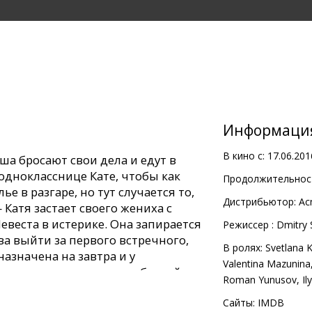
Информаци
В кино с:
17.06.201
ша бросают свои дела и едут в
однокласснице Кате, чтобы как
Продолжительност
ье в разгаре, но тут случается то,
Дистрибьютор:
Ac
 Катя застает своего жениха с
веста в истерике. Она запирается
Pежиссер :
Dmitry 
ва выйти за первого встречного,
В ролях:
Svetlana 
назначена на завтра и у
Valentina Mazunina
его лишь одна ночь, чтобы найти
Roman Yunusov
,
Il
Сайты:
IMDB