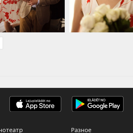
нотеатр
Разное