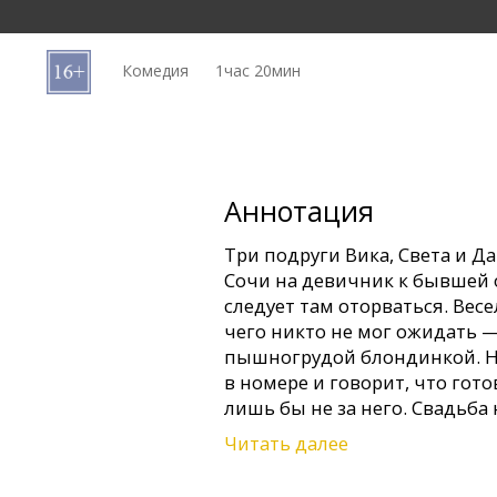
Кинозакуски
Комедия
1час 20мин
B2B
Клуб
Аннотация
Три подруги Вика, Света и Да
Сочи на девичник к бывшей 
следует там оторваться. Весел
чего никто не мог ожидать —
пышногрудой блондинкой. Не
в номере и говорит, что гото
лишь бы не за него. Свадьба 
решительных подруг есть вс
Читать далее
Кате нового мужа.