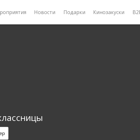
роприятия
Новости
Подарки
Кинозакуски
B2
классницы
ер