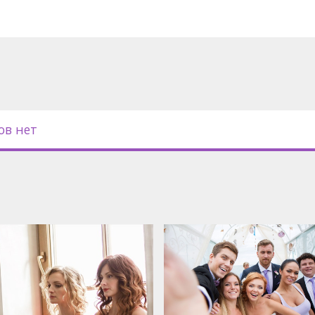
убтитрами на латышском языке.
ов нет