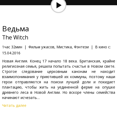
Кинозакуски
B2B
Ведьма
Клуб
The Witch
1час 32мин
|
Фильм ужасов, Мистика, Фэнтези
|
В кино с:
15.04.2016
Новая Англия. Конец 17 начало 18 века. Британская, крайне
религиозная семья, решила попытать счастье в Новом свете.
Строгое следование церковным канонам не находит
взаимопонимания у приютившей их коммуны, поэтому наши
герои отправляются на поиски лучшей доли и покидает
плантацию, чтобы жить на уединенной ферме на опушке
древнего леса в Новой Англии. Но вскоре члены семейства
начинают исчезать…
Читать далее
Фильм на английском языке с субтитрами на латышском и
русском языках.