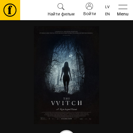
Войти
Найти фильм
Menu
Фильмы
Билеты
Культура
Мероприятия
Новости
Подарки