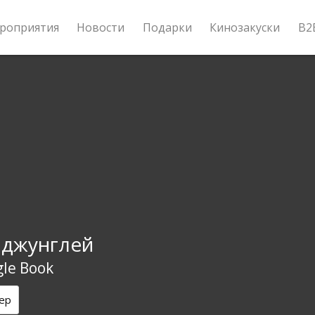
роприятия
Новости
Подарки
Кинозакуски
B2
 джунглей
gle Book
ер