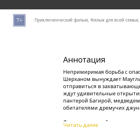
Кинозакуски
Приключенческий фильм, Фильм для всей семьи,
B2B
Клуб
Аннотация
Непримиримая борьба с опа
Шерханом вынуждает Маугли
отправиться в захватывающе
ждут удивительные открыти
пантерой Багирой, медведем
обитателями дремучих джун
Фильм на английском языке 
Читать далее
русском языках. Фильм в фор