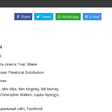
Share
Tweet
WhatsApp
E-mail
я
6
ь сеанса:
1час 38мин
vian Theatrical Distribution
reau
,
Idris Elba
,
Ben Kingsley
,
Bill Murray
,
,
Christopher Walken
,
Lupita Nyong'o
,
циальный сайт
,
Facebook