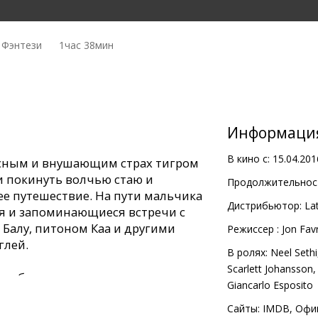
 Фэнтези
1час 38мин
Информаци
В кино с:
15.04.201
сным и внушающим страх тигром
 покинуть волчью стаю и
Продолжительност
е путешествие. На пути мальчика
Дистрибьютор:
Lat
я и запоминающиеся встречи с
 Балу, питоном Каа и другими
Pежиссер :
Jon Fav
глей.
В ролях:
Neel Sethi
Scarlett Johansson
с субтитрами на латышском и
Giancarlo Esposito
мате 2D и 3D.
Сайты:
IMDB
,
Офи