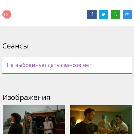
В ролях:
Patrick Stewart
,
Anton Yelchin
,
Imogen Poots
,
Alia
Shawkat
,
Joe Cole
,
Macon Blair
,
Callum Turner
Сайты:
IMDB
,
Facebook
,
Официальный сайт
Сеансы
На выбранную дату сеансов нет
Изображения