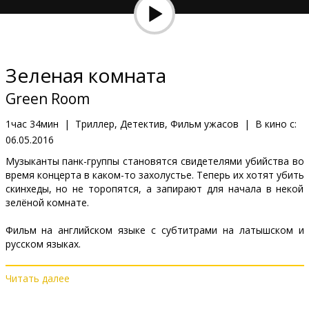
Кинозакуски
B2B
Зеленая комната
Клуб
Green Room
1час 34мин
|
Триллер, Детектив, Фильм ужасов
|
В кино с:
06.05.2016
Mузыканты панк-группы становятся свидетелями убийства во
время концерта в каком-то захолустье. Теперь их хотят убить
скинхеды, но не торопятся, а запирают для начала в некой
зелёной комнате.
Фильм на английском языке с субтитрами на латышском и
русском языках.
Читать далее
Дистрибьютор:
Latvian Theatrical Distribution
Pежиссер :
Jeremy Saulnier