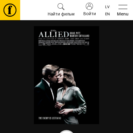
Войти
Найти фильм
Menu
Фильмы
Билеты
Культура
Мероприятия
Новости
Подарки