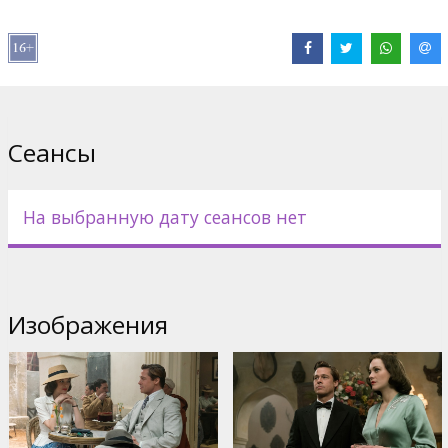
Pежиссер :
Robert Zemeckis
В ролях:
Brad Pitt
,
Marion Cotillard
,
Lizzy Caplan
,
Matthew
Goode
,
Jared Harris
Сайты:
IMDB
,
Официальный сайт
,
Facebook
Сеансы
На выбранную дату сеансов нет
Изображения