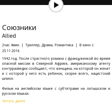
Кинозакуски
B2B
Союзники
Клуб
Allied
2час 4мин
|
Триллер, Драма, Романтика
|
В кино с:
25.11.2016
1942 год. После страстного романа с француженкой во время
опасной миссии в Северной Африке, американскому агенту
контрразведки сообщают, что женщина, на которой он женат
и с которой у него есть ребенок, скорее всего, нацистский
шпион.
Фильм на английском языке с субтитрами на латышском и
русском языках.
Читать далее
Дистрибьютор:
Forum Cinemas, SIA