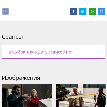
Дистрибьютор:
Garsu pasaulio irasai UAB
Pежиссер :
John Hillcoat
В ролях:
Casey Affleck
,
Chiwetel Ejiofor
,
Anthony Mackie
,
Aaron
Paul
,
Norman Reedus
,
Woody Harrelson
,
Kate Winslet
Сайты:
IMDB
,
Facebook
,
Официальный сайт
Сеансы
На выбранную дату сеансов нет
Изображения