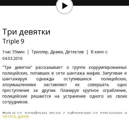
Кинозакуски
B2B
Три девятки
Клуб
Triple 9
1час 55мин
|
Триллер, Драма, Детектив
|
В кино с:
04.03.2016
"Три девятки" рассказывает о группе коррумпированных
полицейских, попавших в сети шантажа мафии. Запугивая и
шантажируя однажды оступившихся полицейских,
злоумышленники заставляют их совершать одно
преступление за другим. Планируя крупное ограбление,
полицейские решаются на устранение одного из своих
сотрудников.
Фильм на английском языке с субтитрами на латышском и
Читать далее
русском языках.