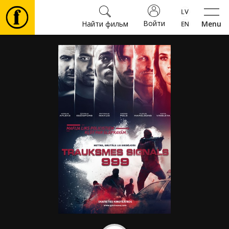
Войти
Найти фильм
Menu
Фильмы
Билеты
Культура
Мероприятия
Новости
Подарки