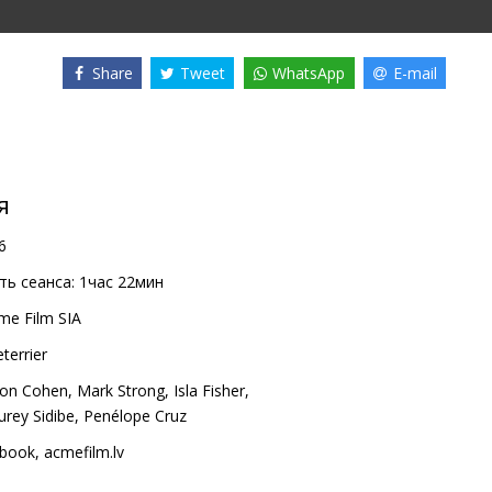
Share
Tweet
WhatsApp
E-mail
я
6
ь сеанса:
1час 22мин
me Film SIA
terrier
ron Cohen
,
Mark Strong
,
Isla Fisher
,
rey Sidibe
,
Penélope Cruz
book
,
acmefilm.lv