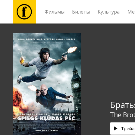
Фильмы
Билеты
Культура
Ме
Фильмы
Билеты
Культура
Мероприятия
Брать
Новости
The Bro
Подарки
Трейл