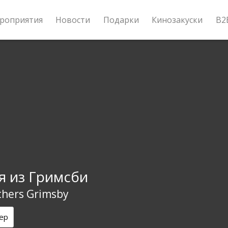
роприятия
Новости
Подарки
Кинозакуски
B2
я из Гримсби
thers Grimsby
ер