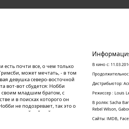
Информаци
В кино с:
11.03.201
и есть почти все, о чем только
римсби, может мечтать, - в том
Продолжительност
ивая девушка северо-восточной
Дистрибьютор:
Ac
та вот-вот сбудется: Нобби
о своим младшим братом, с
Pежиссер :
Louis Le
стве и в поисках которого он
В ролях:
Sacha Ba
Нобби не подозревает, так это о
Rebel Wilson
,
Gabou
льно опасный тайный агент, к тому
глобальной атаке.
Сайты:
IMDB
,
Face