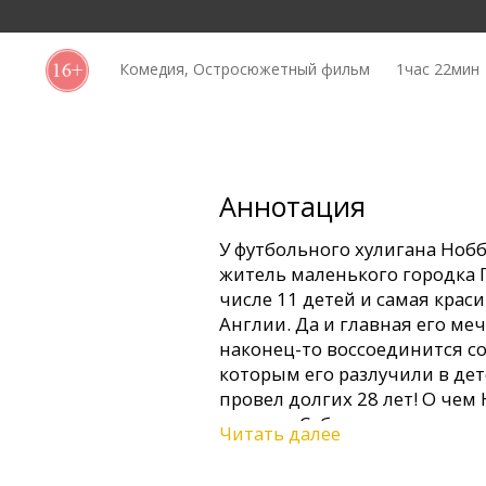
Кинозакуски
Комедия, Остросюжетный фильм
1час 22мин
B2B
Клуб
Аннотация
У футбольного хулигана Нобб
житель маленького городка Г
числе 11 детей и самая крас
Англии. Да и главная его меч
наконец-то воссоединится с
которым его разлучили в дет
провел долгих 28 лет! О чем 
том, что Себастиан – смерте
Читать далее
же узнавший о готовящейся 