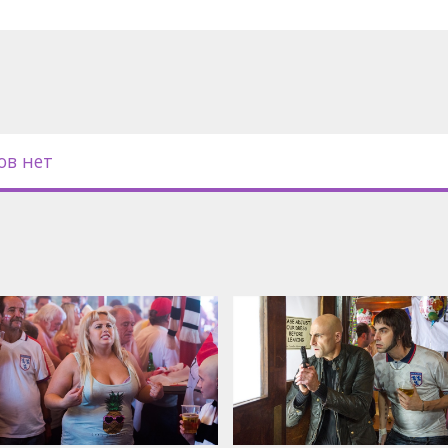
с субтитрами на латышском и
ов нет