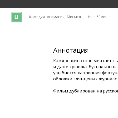
Кинозакуски
Комедия, Анимация, Мюзикл
1час 50мин
B2B
Клуб
Аннотация
Каждое животное мечтает ста
и даже хрюшка, буквально все
улыбнется капризная фортуна
обложки глянцевых журналов
Фильм дублирован на русско