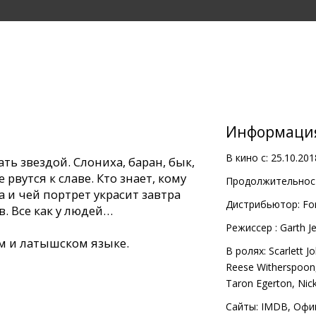
Информаци
В кино с:
25.10.201
ть звездой. Слониха, баран, бык,
 рвутся к славе. Кто знает, кому
Продолжительност
 и чей портрет украсит завтра
Дистрибьютор:
Fo
. Все как у людей…
Pежиссер :
Garth J
м и латышском языке.
В ролях:
Scarlett 
Reese Witherspoon
Taron Egerton
,
Nick
Сайты:
IMDB
,
Офи