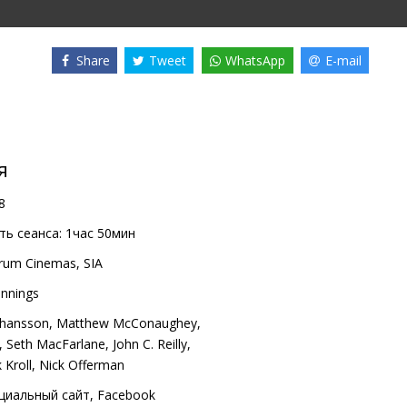
Share
Tweet
WhatsApp
E-mail
я
8
ь сеанса:
1час 50мин
rum Cinemas, SIA
ennings
Johansson
,
Matthew McConaughey
,
,
Seth MacFarlane
,
John C. Reilly
,
 Kroll
,
Nick Offerman
циальный сайт
,
Facebook