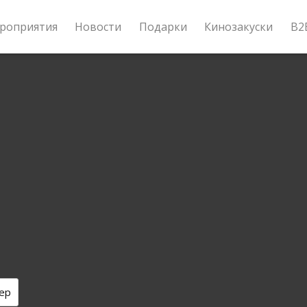
роприятия
Новости
Подарки
Кинозакуски
B2
ер