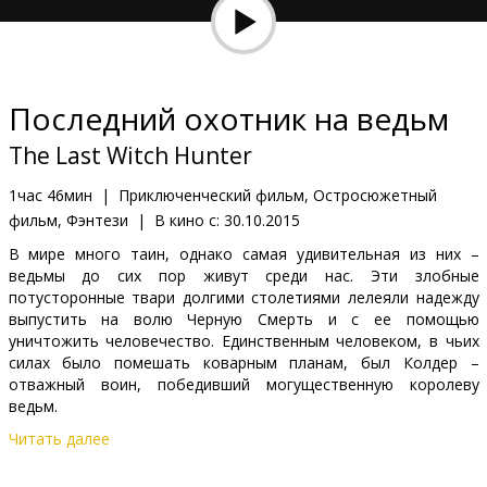
Кинозакуски
B2B
Последний охотник на ведьм
Клуб
The Last Witch Hunter
1час 46мин
|
Приключенческий фильм, Остросюжетный
фильм, Фэнтези
|
В кино с:
30.10.2015
В мире много таин, однако самая удивительная из них –
ведьмы до сих пор живут среди нас. Эти злобные
потусторонные твари долгими столетиями лелеяли надежду
выпустить на волю Черную Смерть и с ее помощью
уничтожить человечество. Единственным человеком, в чьих
силах было помешать коварным планам, был Колдер –
отважный воин, победивший могущественную королеву
ведьм.
Читать далее
Фильм на английском языке с субтитрами на латышском и
русском языках.