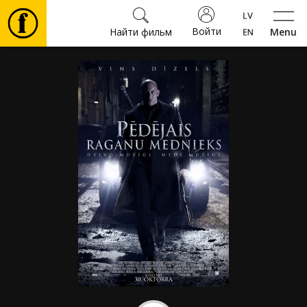
Войти
Найти фильм
Menu
Фильмы
Билеты
Культура
Мероприятия
Новости
Подарки