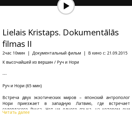
Кинозакуски
B2B
Lielais Kristaps. Dokumentālās
Клуб
filmas II
2час 10мин
|
Документальный фильм
|
В кино с:
21.09.2015
К высочайшей из вершин / Руч и Нори
---
Руч и Нори (65 мин)
Встреча двух экзотических миров – японский антрополог
Нори приезжает в западную Латвию, где встречает
седовласого Ручса. Нет ни одного языка, на котором они
Читать далее
могли бы общаться, зато Ручс поет. Родственным душам
этого оказывается достаточно. Теперь Нори убеждена, что
нашла новое воплощение своей покойной бабушки, а Ручс