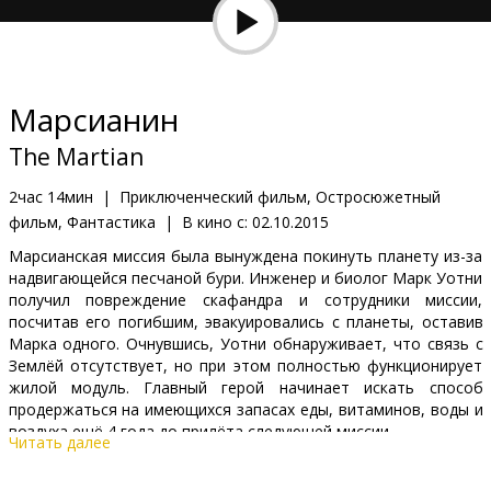
Кинозакуски
B2B
Марсианин
Клуб
The Martian
2час 14мин
|
Приключенческий фильм, Остросюжетный
фильм, Фантастика
|
В кино с:
02.10.2015
Марсианская миссия была вынуждена покинуть планету из-за
надвигающейся песчаной бури. Инженер и биолог Марк Уотни
получил повреждение скафандра и сотрудники миссии,
посчитав его погибшим, эвакуировались с планеты, оставив
Марка одного. Очнувшись, Уотни обнаруживает, что связь с
Землёй отсутствует, но при этом полностью функционирует
жилой модуль. Главный герой начинает искать способ
продержаться на имеющихся запасах еды, витаминов, воды и
воздуха ещё 4 года до прилёта следующей миссии.
Читать далее
Фильм в формате 2D на английском языке с субтитрами на