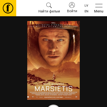
Войти
Найти фильм
Menu
Фильмы
Билеты
Культура
Мероприятия
Новости
Подарки