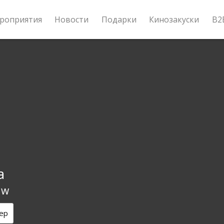
роприятия
Новости
Подарки
Кинозакуски
B2
а
aw
ер