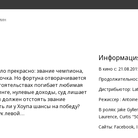
мин
Информаци
В кино с:
21.08.201
ыло прекрасно: звание чемпиона,
очка. Но фортуна отворачивается
Продолжительност
стоятельствах погибает любимая
Дистрибьютор:
Lat
нге, нулевые доходы, суд лишает
п должен отстоять звание
Pежиссер :
Antoine
ть ли у Хоупа шансы на победу?
В ролях:
Jake Gylle
ук левой…
Laurence
,
Curtis "5
с субтитрами на латышском и
Сайты:
Facebook
,