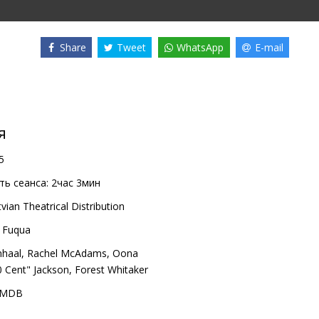
Share
Tweet
WhatsApp
E-mail
я
5
ь сеанса:
2час 3мин
vian Theatrical Distribution
 Fuqua
nhaal
,
Rachel McAdams
,
Oona
0 Cent" Jackson
,
Forest Whitaker
IMDB