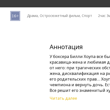
Кинозакуски
Драма, Остросюжетный фильм, Спорт
2час 3
B2B
Клуб
Аннотация
У боксера Билли Хоупа все б
красавица-жена и любимая д
от него: при трагических об
жена, дисквалификация на ри
его родительских прав… Хоу
чемпиона и вернуть дочь. Ес
Все решит его знаменитый х
Читать далее
Фильм на английском языке 
русском языках.