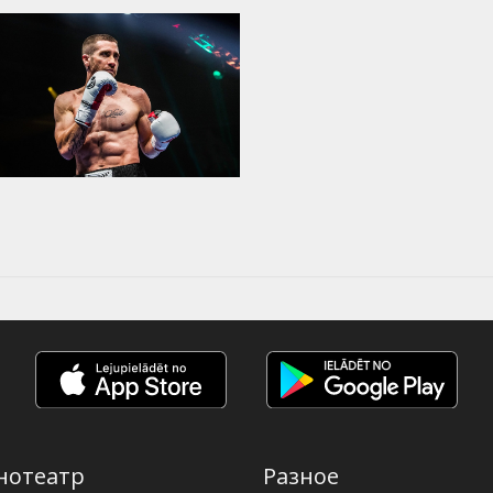
нотеатр
Разное