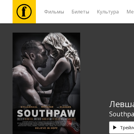
Фильмы
Билеты
Культура
Ме
Фильмы
Билеты
Культура
Мероприятия
Левш
Новости
Southp
Подарки
Трейл