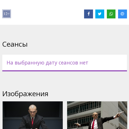
В ролях:
Rupert Friend
,
Hannah Ware
,
Zachary Quinto
,
Ciarán
Hinds
,
Thomas Kretschmann
Сайты:
IMDB
,
Facebook
,
Официальный сайт
Сеансы
На выбранную дату сеансов нет
Изображения