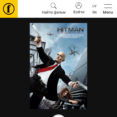
Войти
Найти фильм
Menu
Фильмы
Билеты
Культура
Мероприятия
Новости
Подарки