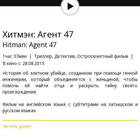
Кинозакуски
B2B
Хитмэн: Агент 47
Клуб
Hitman: Agent 47
1час 37мин
|
Триллер, Детектив, Остросюжетный фильм
|
В кино с:
28.08.2015
История об элитном убийце, созданном при помощи генной
инженерии, который объединяется с женщиной, чтобы
помочь ей найти отца и раскрыть тайну своего
происхождения.
Фильм на английском языке с субтитрами на латышском и
русском языках.
Читать далее
Дистрибьютор:
Latvian Theatrical Distribution
Pежиссер :
Aleksander Bach