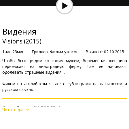
Кинозакуски
B2B
Видения
Клуб
Visions (2015)
1час 23мин
|
Триллер, Фильм ужасов
|
В кино с:
02.10.2015
Чтобы быть рядом со своим мужем, беременная женщина
переезжает на виноградную ферму. Там ее начинают
одолевать страшные видения…
Фильм на английском языке с субтитрами на латышском и
русском языках.
Дистрибьютор:
SIA TOP FILM
Читать далее
Pежиссер :
Kevin Greutert
В ролях:
Isla Fisher
,
Gillian Jacobs
,
Jim Parsons
,
Anson Mount
Сайты:
IMDB