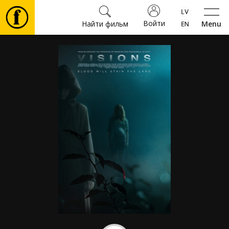
Войти
Найти фильм
Menu
Фильмы
Билеты
Культура
Мероприятия
Новости
Подарки