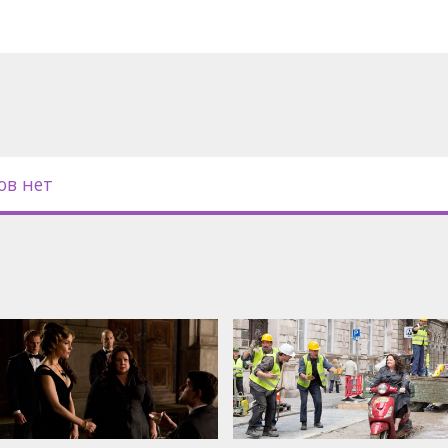
с субтитрами на латышском и
ов нет