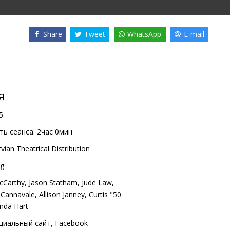
Share
Tweet
WhatsApp
E-mail
я
5
ь сеанса:
2час 0мин
vian Theatrical Distribution
ig
cCarthy
,
Jason Statham
,
Jude Law
,
 Cannavale
,
Allison Janney
,
Curtis "50
nda Hart
циальный сайт
,
Facebook