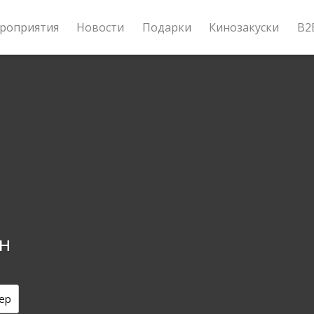
роприятия
Новости
Подарки
Кинозакуски
B2
н
ер