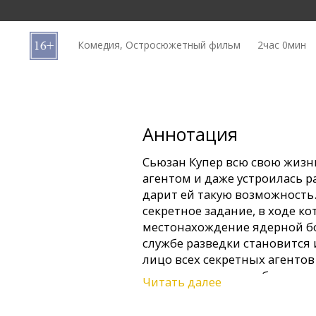
Кинозакуски
Комедия, Остросюжетный фильм
2час 0мин
B2B
Клуб
Аннотация
Сьюзан Купер всю свою жизн
агентом и даже устроилась ра
дарит ей такую возможность
секретное задание, в ходе к
местонахождение ядерной бо
службе разведки становится 
лицо всех секретных агентов
остается другого выбора, ка
Читать далее
Купер.