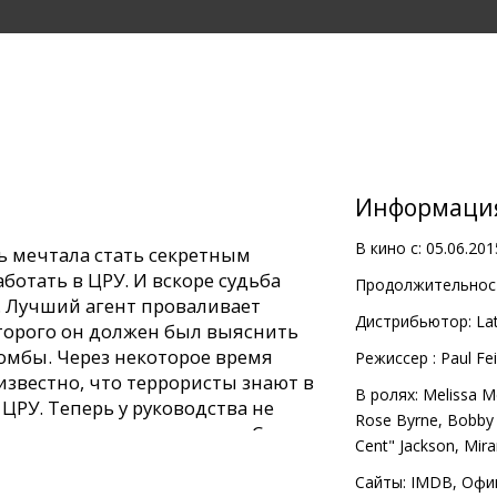
Информаци
В кино с:
05.06.201
ь мечтала стать секретным
ботать в ЦРУ. И вскоре судьба
Продолжительност
. Лучший агент проваливает
Дистрибьютор:
Lat
оторого он должен был выяснить
мбы. Через некоторое время
Pежиссер :
Paul Fe
известно, что террористы знают в
В ролях:
Melissa M
 ЦРУ. Теперь у руководства не
Rose Byrne
,
Bobby
к воспользоваться услугами Сьюзан
Cent" Jackson
,
Mira
Сайты:
IMDB
,
Офи