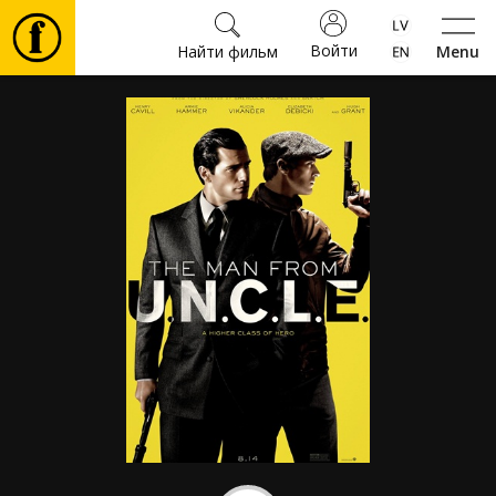
Войти
Найти фильм
Menu
Фильмы
Билеты
Культура
Мероприятия
Новости
Подарки