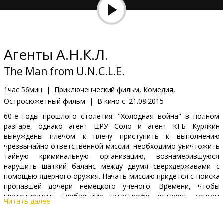
Кинозакуски
B2B
Агенты А.Н.К.Л.
Клуб
The Man from U.N.C.L.E.
1час 56мин
|
Приключенческий фильм, Комедия,
Остросюжетный фильм
|
В кино с:
21.08.2015
60-е годы прошлого столетия. "Холодная война" в полном
разгаре, однако агент ЦРУ Соло и агент КГБ Курякин
вынуждены плечом к плечу приступить к выполнению
чрезвычайно ответственной миссии: необходимо уничтожить
тайную криминальную организацию, вознамерившуюся
нарушить шаткий баланс между двумя сверхдержавами с
помощью ядерного оружия. Начать миссию придется с поиска
пропавшей дочери немецкого ученого. Времени, чтобы
предотвратить глобальную катастрофу, осталось совсем
Читать далее
немного - надо спешить!