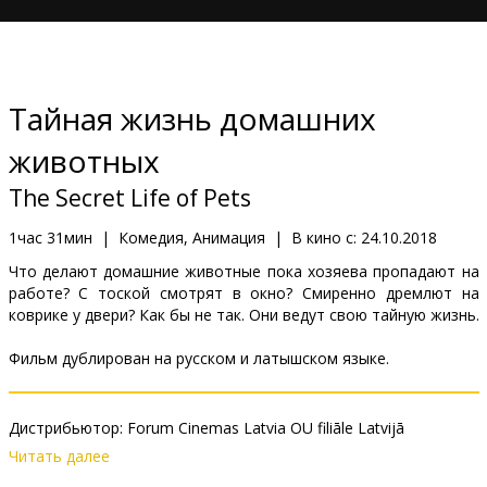
Кинозакуски
B2B
Тайная жизнь домашних
Клуб
животных
The Secret Life of Pets
1час 31мин
|
Комедия, Анимация
|
В кино с:
24.10.2018
Что делают домашние животные пока хозяева пропадают на
работе? С тоской смотрят в окно? Смиренно дремлют на
коврике у двери? Как бы не так. Они ведут свою тайную жизнь.
Фильм дублирован на русском и латышском языке.
Дистрибьютор:
Forum Cinemas Latvia OU filiāle Latvijā
Pежиссер :
Chris Renaud
,
Yarrow Cheney
Читать далее
В ролях:
Albert Brooks
,
Kevin Hart
,
Ellie Kemper
,
Lake Bell
,
Tara