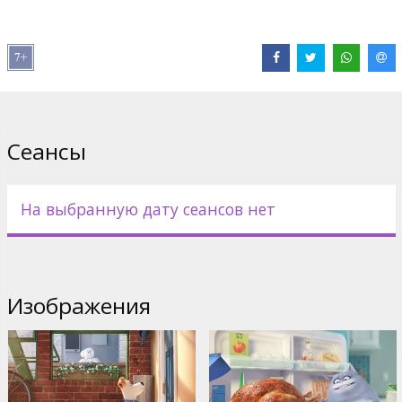
Strong
,
Louis C.K.
,
Steve Coogan
,
Jim Cummings
Сайты:
IMDB
,
Официальный сайт
,
Facebook
Сеансы
На выбранную дату сеансов нет
Изображения