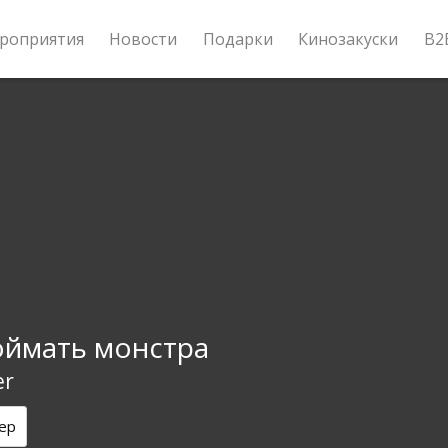
роприятия
Новости
Подарки
Кинозакуски
B2
оймать монстра
er
ер