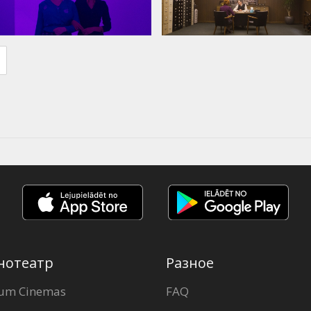
нотеатр
Разное
um Cinemas
FAQ