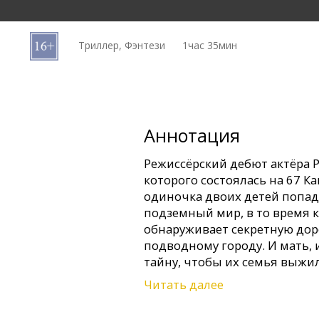
Кинозакуски
Триллер, Фэнтези
1час 35мин
B2B
Клуб
Аннотация
Режиссёрский дебют актёра 
которого состоялась на 67 К
одиночка двоих детей попад
подземный мир, в то время 
обнаруживает секретную доро
подводному городу. И мать,
тайну, чтобы их семья выжил
Читать далее
Фильм на английском языке 
русском языках.