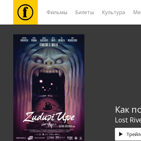
Фильмы
Билеты
Культура
Ме
Фильмы
Билеты
Культура
Мероприятия
Как п
Новости
Lost Riv
Подарки
Трейл