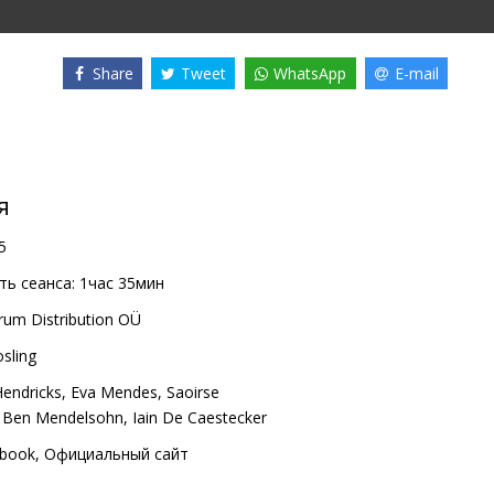
Share
Tweet
WhatsApp
E-mail
я
5
ь сеанса:
1час 35мин
rum Distribution OÜ
sling
Hendricks
,
Eva Mendes
,
Saoirse
,
Ben Mendelsohn
,
Iain De Caestecker
book
,
Официальный сайт