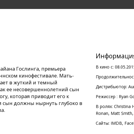
Информаци
В кино с:
08.05.201
Райана Гослинга, премьера
аннском кинофестивале. Мать-
Продолжительност
ает в жуткий и темный
Дистрибьютор:
Au
как ее несовершеннолетний сын
гу, которая приводит его к
Pежиссер :
Ryan Go
 и сын должны нырнуть глубоко в
В ролях:
Christina 
а.
Ronan
,
Matt Smith
с субтитрами на латышском и
Сайты:
IMDB
,
Face