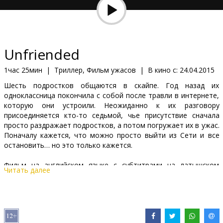
Кинозакуски
B2B
Unfriended
Клуб
1час 25мин
|
Триллер, Фильм ужасов
|
В кино с:
24.04.2015
Шесть подростков общаются в скайпе. Год назад их
одноклассница покончила с собой после травли в интернете,
которую они устроили. Неожиданно к их разговору
присоединяется кто-то седьмой, чье присутствие сначала
просто раздражает подростков, а потом погружает их в ужас.
Поначалу кажется, что можно просто выйти из Сети и все
остановить… но это только кажется.
Фильм на английском языке с субтитрами на латышском
Читать далее
языке.
Дистрибьютор:
Forum Cinemas, SIA
Pежиссер :
Levan Gabriadze