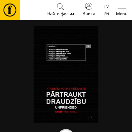
Войти
Найти фильм
Menu
Фильмы
Билеты
Культура
Мероприятия
Новости
Подарки