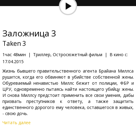
Кинозакуски
B2B
Заложница 3
Клуб
Taken 3
1час 48мин
|
Триллер, Остросюжетный фильм
|
В кино с:
17.04.2015
Жизнь бывшего правительственного агента Брайана Миллса
рушится, когда его обвиняют в убийстве собственной жены.
Обуреваемый ненавистью Миллс бежит от полиции, ФБР и
ЦРУ, одновременно пытаясь найти настоящего убийцу жены.
И снова Миллсу предстоит применить все свои умения, дабы
призвать преступников к ответу, а также защитить
единственного дорогого ему человека, оставшегося в живых,
- свою дочь.
Читать далее
Фильм на английском языке с субтитрами на латышском и
русском языках.