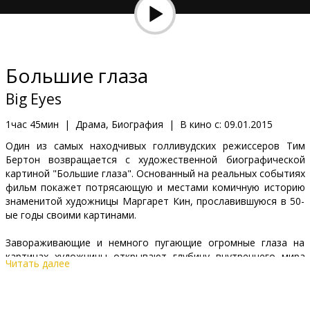
Кинозакуски
B2B
Большие глаза
Клуб
Big Eyes
1час 45мин
|
Драма, Биография
|
В кино с:
09.01.2015
Один из самых находчивых голливудских режиссеров Тим
Бертон возвращается с художественной биографической
картиной "Большие глаза". Основанный на реальных событиях
фильм покажет потрясающую и местами комичную историю
знаменитой художницы Маргарет Кин, прославившуюся в 50-
ые годы своими картинами.
Завораживающие и немного пугающие огромные глаза на
картинах художницы открывают глубину внутреннего мира
Читать далее
изображенных на них детей, в основном девочек. Ради такого
невиданного искусства покупатели еще шире распахивают
свои кошельки. Муж Маргарет, убеждает жену в том, что