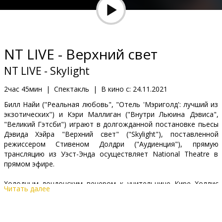
Кинозакуски
B2B
NT LIVE - Верхний свет
Клуб
NT LIVE - Skylight
2час 45мин
|
Спектакль
|
В кино с:
24.11.2021
Билл Найи ("Реальная любовь", "Отель 'Мэриголд': лучший из
экзотических") и Кэри Маллиган ("Внутри Льюина Дэвиса",
"Великий Гэтсби") играют в долгожданной постановке пьесы
Дэвида Хэйра "Верхний свет" ("Skylight"), поставленной
режиссером Стивеном Долдри ("Аудиенция"), прямую
трансляцию из Уэст-Энда осуществляет National Theatre в
прямом эфире.
Холодным лондонским вечером к учительнице Кире Холлис
Читать далее
(Кэри Маллиган) неожиданно является ее бывший любовник
Том Сержент (Билл Найи) — успешный и невероятно
обаятельный ресторатор, чья супруга недавно скончалась