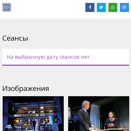
В продолжение вечера эти двое пытаются возобновить свои
некогда страстные отношения, но вместо этого вступают в
опасную схватку противоположных идеологий и взаимных
желаний.
Сеансы
Постановки транслируются на английском языке с
англоязычными субтитрами.
На выбранную дату сеансов нет
Дистрибьютор:
BY Experience
Pежиссер :
Stephen Daldry
В ролях:
Bill Nighy
,
Carey Mulligan
Сайты:
Facebook
,
Официальный сайт
Изображения