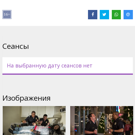
Дистрибьютор:
Latvian Theatrical Distribution
Pежиссер :
Luke Greenfield
В ролях:
Damon Wayans Jr.
,
Jake Johnson
,
Nina Dobrev
,
Rob
Riggle
,
Keegan-Michael Key
Сайты:
Facebook
,
IMDB
,
Официальный сайт
Сеансы
На выбранную дату сеансов нет
Изображения