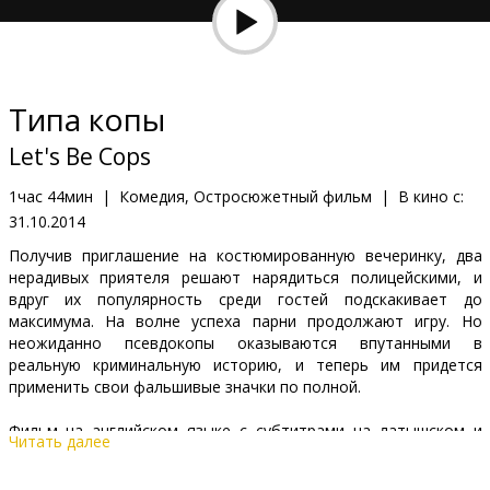
Кинозакуски
B2B
Типа копы
Клуб
Let's Be Cops
1час 44мин
|
Комедия, Остросюжетный фильм
|
В кино с:
31.10.2014
Получив приглашение на костюмированную вечеринку, два
нерадивых приятеля решают нарядиться полицейскими, и
вдруг их популярность среди гостей подскакивает до
максимума. На волне успеха парни продолжают игру. Но
неожиданно псевдокопы оказываются впутанными в
реальную криминальную историю, и теперь им придется
применить свои фальшивые значки по полной.
Фильм на английском языке с субтитрами на латышском и
Читать далее
русском языках.