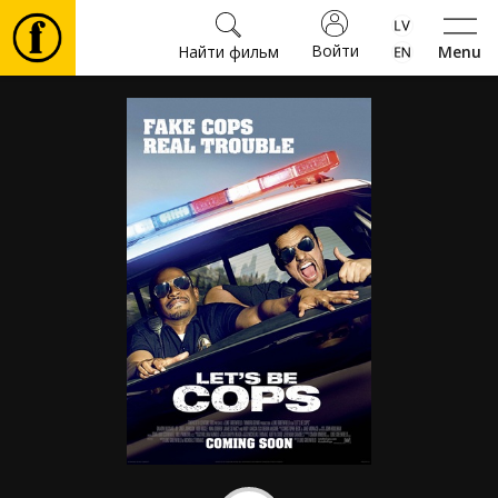
Войти
Найти фильм
Menu
Фильмы
Билеты
Культура
Мероприятия
Новости
Подарки