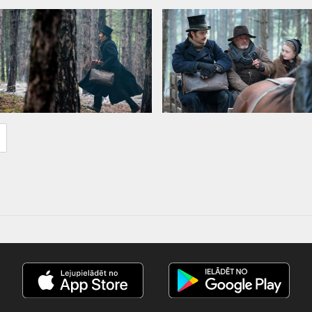
лать ее наиболее правдоподобной
теры. В картине сыграли лауреаты
и Майкл Кейн, а одной из главных
инсейл, британская актриса с
стная по фильмам "Авиатор" и
с субтитрами на латышском и