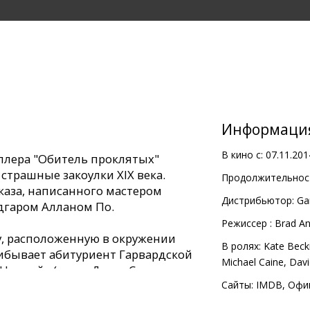
Информаци
В кино с:
07.11.201
ллера "Обитель проклятых"
страшные закоулки XIX века.
Продолжительност
каза, написанного мастером
Дистрибьютор:
Ga
Эдгаром Алланом По.
Pежиссер :
Brad A
, расположенную в окружении
В ролях:
Kate Beck
ибывает абитуриент Гарвардской
Michael Caine
,
Davi
Ньюгейт (актер Джим Стерджесс,
чный атлас", "Двадцать одно",
Сайты:
IMDB
,
Офи
ого применить полученные знания