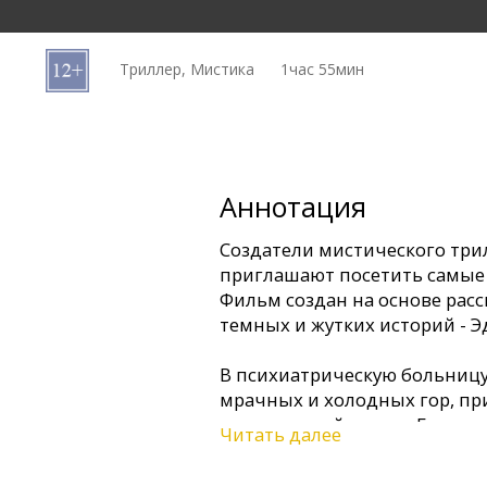
Кинозакуски
Триллер, Мистика
1час 55мин
B2B
Клуб
Аннотация
Создатели мистического три
приглашают посетить самые 
Фильм создан на основе расс
темных и жутких историй - 
В психиатрическую больницу
мрачных и холодных гор, пр
медицинской школы Едвард 
Читать далее
известный по фильмам "Обла
"Один день"). Юношу, готов