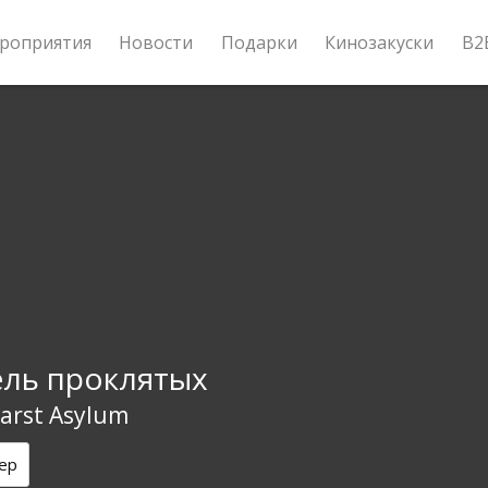
роприятия
Новости
Подарки
Кинозакуски
B2
ль проклятых
arst Asylum
ер