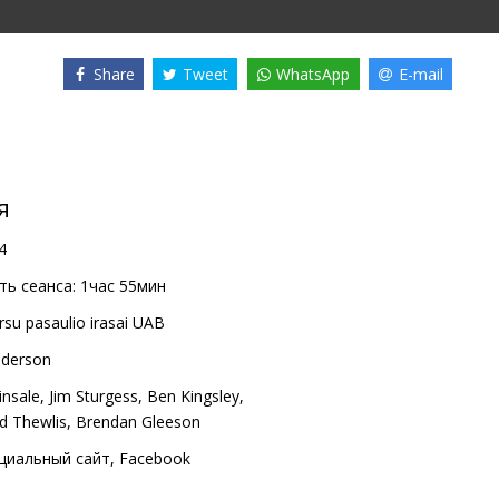
Share
Tweet
WhatsApp
E-mail
я
4
ь сеанса:
1час 55мин
rsu pasaulio irasai UAB
nderson
insale
,
Jim Sturgess
,
Ben Kingsley
,
d Thewlis
,
Brendan Gleeson
циальный сайт
,
Facebook