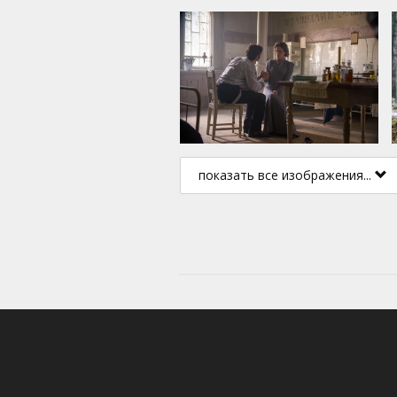
тему душевнобольных, а сде
ему помогают прекрасные ак
премии "Оскар" Бен Кингсли 
ролей не испугалась Кейт Бек
незабываемой улыбкой, изве
"Перл Харбор".
Фильм на английском языке 
русском языках.
показать все изображения...