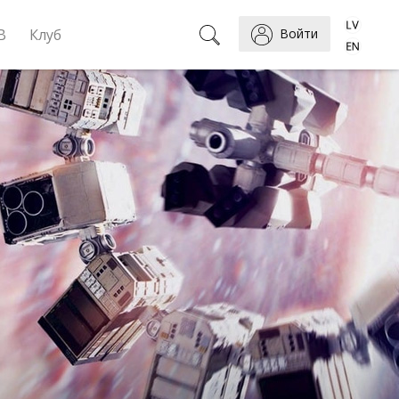
B
Клуб
Войти