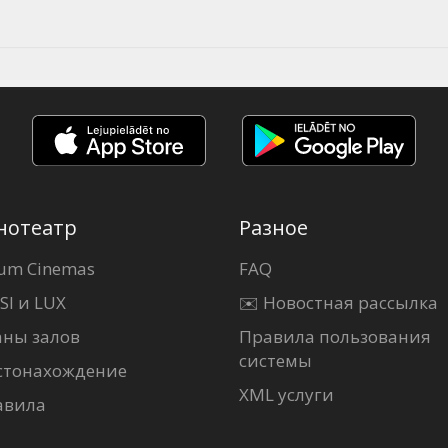
нотеатр
Разное
um Cinemas
FAQ
SI и LUX
✉️ Новостная рассылка
аны залов
Правила пользования
системы
стонахождение
XML услуги
авила