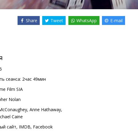
Share
Tweet
WhatsApp
E-mail
я
6
ь сеанса:
2час 49мин
me Film SIA
pher Nolan
McConaughey
,
Anne Hathaway
,
chael Caine
ый сайт
,
IMDB
,
Facebook