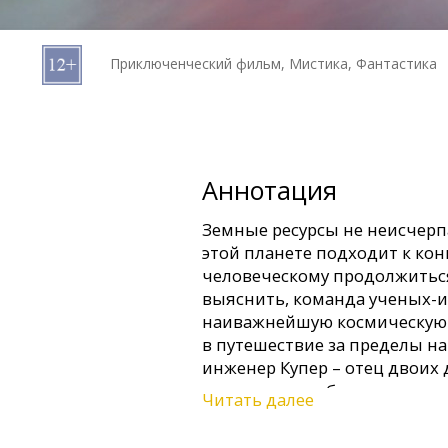
Кинозакуски
Приключенческий фильм, Мистика, Фантастика
B2B
Клуб
Аннотация
Земные ресурсы не неисчерп
этой планете подходит к кон
человеческому продолжиться
выяснить, команда ученых-и
наиважнейшую космическую 
в путешествие за пределы на
инженер Купер – отец двоих 
пожертвовать благополучие
Читать далее
цели.