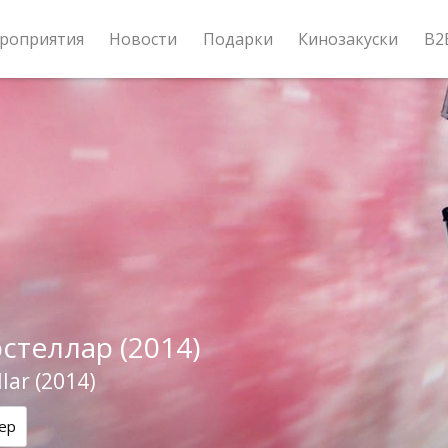
роприятия
Новости
Подарки
Кинозакуски
B2
стеллар (2014)
llar (2014)
ер