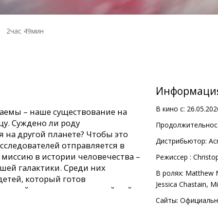
2час 49мин
Информаци
В кино с:
26.05.202
аемы – наше существование на
цу. Суждено ли роду
Продолжительност
 на другой планете? Чтобы это
Дистрибьютор:
Ac
сследователей отправляется в
миссию в истории человечества –
Pежиссер :
Christo
шей галактики. Среди них
В ролях:
Matthew 
детей, который готов
Jessica Chastain
,
Mi
м своей семьи ради высочайшей
Сайты:
Официальн