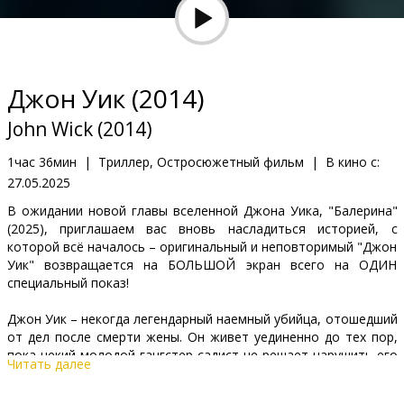
Кинозакуски
B2B
Джон Уик (2014)
Клуб
John Wick (2014)
1час 36мин
|
Триллер, Остросюжетный фильм
|
В кино с:
27.05.2025
В ожидании новой главы вселенной Джона Уика, "Балерина"
(2025), приглашаем вас вновь насладиться историей, с
которой всё началось – оригинальный и неповторимый "Джон
Уик" возвращается на БОЛЬШОЙ экран всего на ОДИН
специальный показ!
Джон Уик – некогда легендарный наемный убийца, отошедший
от дел после смерти жены. Он живет уединенно до тех пор,
пока некий молодой гангстер-садист не решает нарушить его
Читать далее
покой. Джону не остается ничего другого, как расчехлить
свой большой пистолет и начать охоту на обидчиков...