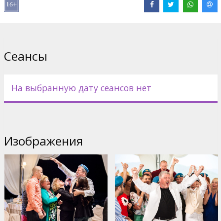
В ролях: Sergey Svetlakov, Yulia Aleksandrova, Egor Koreshkov,
Yan Canpick, Sergey Lavigin, Elena valyushkina, Aleksandr Pal,
Valentina Mazunina
Режиссер: Zhora Krizhovnikov
Сеансы
Фильм на русском языке с субтитрами на латышском языке.
На выбранную дату сеансов нет
Дистрибьютор:
SIA "TFB"
Сайты:
kinopoisk.ru
,
Facebook
,
vk.com
Изображения