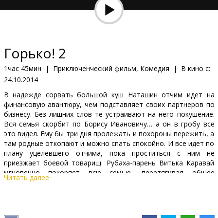
Кинозакуски
B2B
Горько! 2
Клуб
1час 45мин
|
Приключенческий фильм, Комедия
|
В кино с:
24.10.2014
В надежде сорвать большой куш Наташин отчим идет на
финансовую авантюру, чем подставляет своих партнеров по
бизнесу. Без лишних слов те устраивают на него покушение.
Вся семья скорбит по Борису Ивановичу… а он в гробу все
это видел. Ему бы три дня пролежать и похороны пережить, а
там родные откопают и можно спать спокойно. И все идет по
плану уцелевшего отчима, пока проститься с ним не
приезжает боевой товарищ. Рубаха-парень Витька Каравай
мгновенно покоряет всю семью, перетягивая общее
Читать далее
внимание на себя. Задетый за живое, покойник заставляет
родных устроить роскошные поминки с участием
Светлакова…