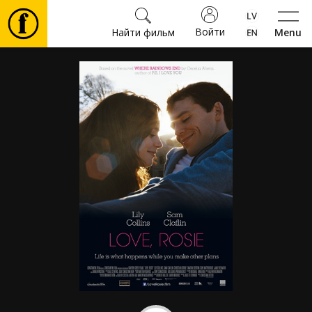
Войти
Найти фильм
Menu
Фильмы
Билеты
Культура
Мероприятия
Новости
Подарки