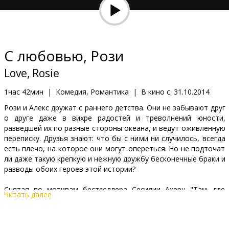
Кинозакуски
B2B
С любовью, Рози
Клуб
Love, Rosie
1час 42мин
|
Комедия, Романтика
|
В кино с:
31.10.2014
Рози и Алекс дружат с раннего детства. Они не забывают друг
о друге даже в вихре радостей и треволнений юности,
разведшей их по разные стороны океана, и ведут оживленную
переписку. Друзья знают: что бы с ними ни случилось, всегда
есть плечо, на которое они могут опереться. Но не подточат
ли даже такую крепкую и нежную дружбу бесконечные браки и
разводы обоих героев этой истории?
Снятая по мотивам бестселлера Сесилии Ахерн "Там, где
Читать далее
заканчивается радуга" комедия ошибок "С любовью, Рози"
пытается ответить на самый сложный вопрос: неужели
человеку дается лишь один шанс на настояющую любовь?