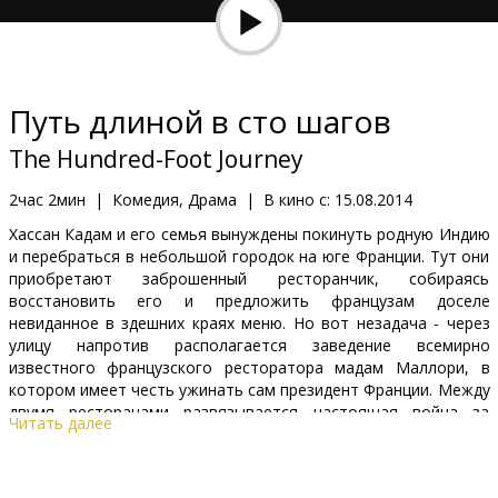
Кинозакуски
B2B
Путь длиной в сто шагов
Клуб
The Hundred-Foot Journey
2час 2мин
|
Комедия, Драма
|
В кино с:
15.08.2014
Хассан Кадам и его семья вынуждены покинуть родную Индию
и перебраться в небольшой городок на юге Франции. Тут они
приобретают заброшенный ресторанчик, собираясь
восстановить его и предложить французам доселе
невиданное в здешних краях меню. Но вот незадача - через
улицу напротив располагается заведение всемирно
известного французского ресторатора мадам Маллори, в
котором имеет честь ужинать сам президент Франции. Между
двумя ресторанами развязывается настоящая война за
Читать далее
каждого клиента, которая, впрочем, очень скоро перерастет
в дружбу, а там - и в любовь...