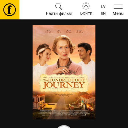
Войти
Найти фильм
Menu
Фильмы
Билеты
Культура
Мероприятия
Новости
Подарки