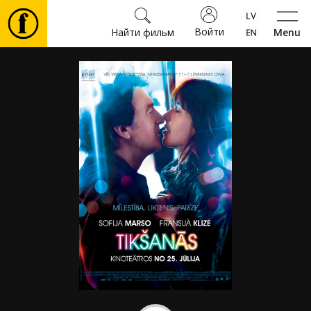
Войти
Найти фильм
Menu
Фильмы
Билеты
Культура
Мероприятия
Новости
Подарки