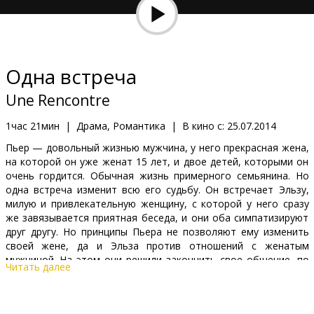
Кинозакуски
B2B
Одна встреча
Клуб
Une Rencontre
1час 21мин
|
Драма, Романтика
|
В кино с:
25.07.2014
Пьер — довольный жизнью мужчина, у него прекрасная жена,
на которой он уже женат 15 лет, и двое детей, которыми он
очень гордится. Обычная жизнь примерного семьянина. Но
одна встреча изменит всю его судьбу. Он встречает Эльзу,
милую и привлекательную женщину, с которой у него сразу
же завязывается приятная беседа, и они оба симпатизируют
друг другу. Но принципы Пьера не позволяют ему изменить
своей жене, да и Эльза против отношений с женатым
мужчиной. На этом они решили закончить свое общение, по
Читать далее
крайней мере они так считали. Но судьба распорядилась
иначе, и Пьер с Эльзой снова случайно встречаются.