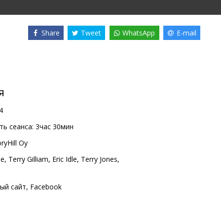
Share
Tweet
WhatsApp
E-mail
я
4
ь сеанса:
3час 30мин
ryHill Oy
se
,
Terry Gilliam
,
Eric Idle
,
Terry Jones
,
ый сайт
,
Facebook