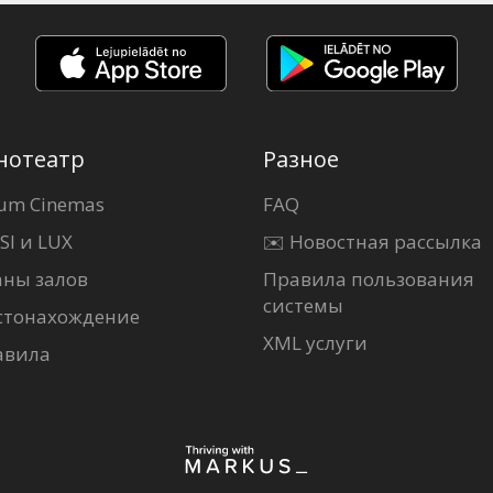
нотеатр
Разное
um Cinemas
FAQ
SI и LUX
✉️ Новостная рассылка
аны залов
Правила пользования
системы
стонахождение
XML услуги
авила