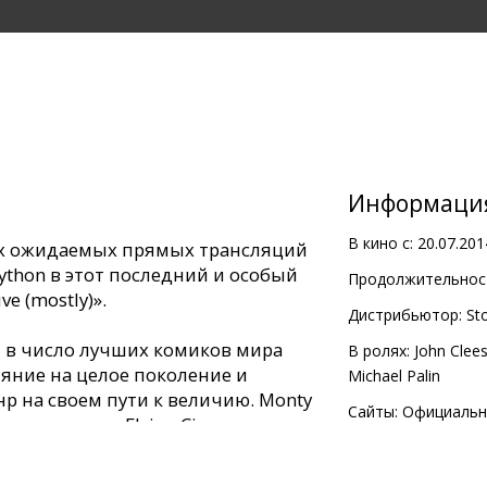
Информаци
В кино с:
20.07.201
ых ожидаемых прямых трансляций
ython в этот последний и особый
Продолжительност
e (mostly)».
Дистрибьютор:
Sto
т в число лучших комиков мира
В ролях:
John Clee
ияние на целое поколение и
Michael Palin
р на своем пути к величию. Monty
Сайты:
Официальн
и экраны с «Flying Circus»
на») в период 1969 – 1974 г.г.
ь успеха и стали лицом