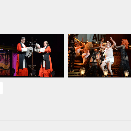
 к толпе на лондонской арене О2
елом, шумном, бурном прощании с
на их пути к вечности на большом
языке.