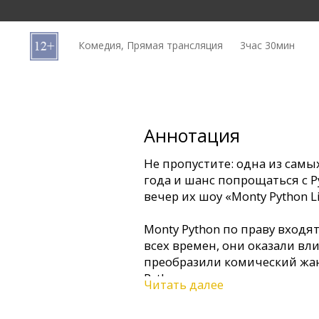
Кинозакуски
Комедия, Прямая трансляция
3час 30мин
B2B
Клуб
Аннотация
Не пропустите: одна из сам
года и шанс попрощаться с P
вечер их шоу «Monty Python Liv
Monty Python по праву входя
всех времен, они оказали вл
преобразили комический жан
Python впервые попали на наш
Читать далее
(«Летающий цирк Монти Пайто
Python моментально добилис