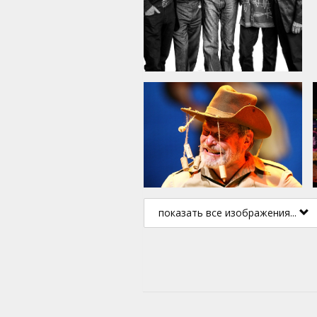
кинотеатрах. Присоединитесь
в последнем слезливом, вес
пятью оставшимися Pythons 
экране, в HD.
Мероприятия на английском 
показать все изображения...