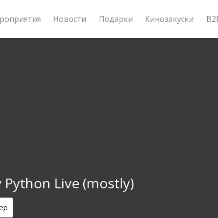
роприятия
Новости
Подарки
Кинозакуски
B2
Python Live (mostly)
ер