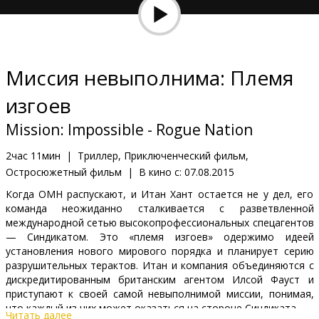
Кинозакуски
B2B
Миссия невыполнима: Племя
Клуб
изгоев
Mission: Impossible - Rogue Nation
2час 11мин
|
Триллер, Приключенческий фильм,
Остросюжетный фильм
|
В кино с:
07.08.2015
Когда ОМН распускают, и Итан Хант остается не у дел, его
команда неожиданно сталкивается с разветвленной
международной сетью высокопрофессиональных спецагентов
— Синдикатом. Это «племя изгоев» одержимо идеей
установления нового мирового порядка и планирует серию
разрушительных терактов. Итан и компания объединяются с
дискредитированным британским агентом Илсой Фауст и
приступают к своей самой невыполнимой миссии, понимая,
что каждый из них может оказаться на стороне Синдиката.
Читать далее