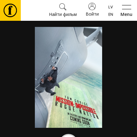
Войти
Найти фильм
Menu
Фильмы
Билеты
Культура
Мероприятия
Новости
Подарки