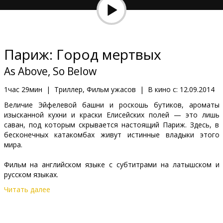
Кинозакуски
B2B
Париж: Город мертвых
Клуб
As Above, So Below
1час 29мин
|
Триллер, Фильм ужасов
|
В кино с:
12.09.2014
Величие Эйфелевой башни и роскошь бутиков, ароматы
изысканной кухни и краски Елисейских полей — это лишь
саван, под которым скрывается настоящий Париж. Здесь, в
бесконечных катакомбах живут истинные владыки этого
мира.
Фильм на английском языке с субтитрами на латышском и
русском языках.
Читать далее
Дистрибьютор:
Forum Cinemas, SIA
Pежиссер :
John Erick Dowdle