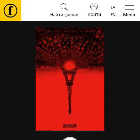
Войти
Найти фильм
Menu
Фильмы
Билеты
Культура
Мероприятия
Новости
Подарки