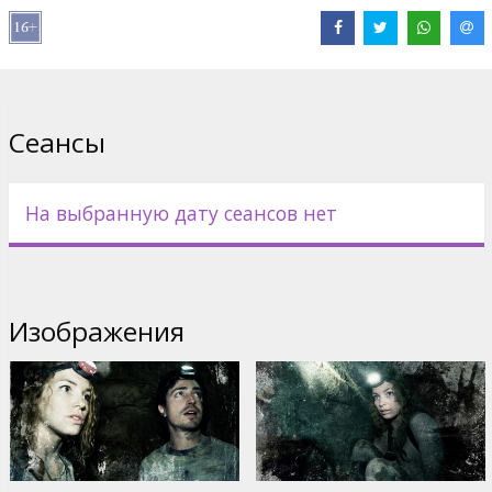
В ролях:
Ben Feldman
,
Edwin Hodge
,
Perdita Weeks
Сайты:
IMDB
,
Facebook
,
Официальный сайт
Сеансы
На выбранную дату сеансов нет
Изображения