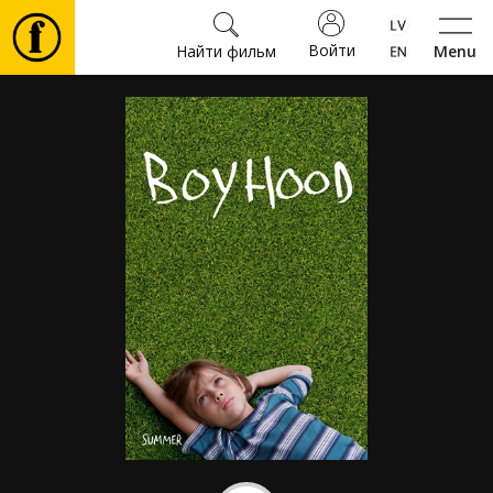
Войти
Найти фильм
Menu
Фильмы
Билеты
Культура
Мероприятия
Новости
Подарки