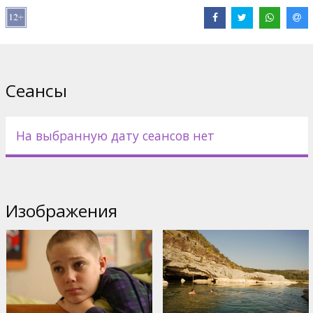
Linklater
Сайты:
IMDB
,
Facebook
,
Официальный сайт
,
Spektrs
Сеансы
На выбранную дату сеансов нет
Изображения