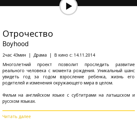
Кинозакуски
B2B
Отрочество
Клуб
Boyhood
2час 43мин
|
Драма
|
В кино с:
14.11.2014
Многолетний проект позволит проследить развитие
реального человека с момента рождения. Уникальный шанс
увидеть год за годом взросление ребенка, жизнь его
родителей и изменения окружающего мира в целом.
Фильм на английском языке с субтитрами на латышском и
русском языках.
Читать далее
Дистрибьютор:
Forum Cinemas, SIA
Pежиссер :
Richard Linklater
В ролях:
Patricia Arquette
,
Ellar Coltrane
,
Ethan Hawke
,
Lorelei