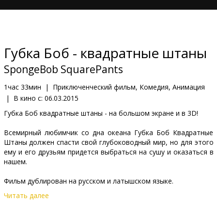
Кинозакуски
B2B
Губка Боб - квадратные штаны
Клуб
SpongeBob SquarePants
1час 33мин
|
Приключенческий фильм, Комедия, Анимация
|
В кино с:
06.03.2015
Губка Боб квадратные штаны - на большом экране и в 3D!
Всемирный любимчик со дна океана Губка Боб Квадратные
Штаны должен спасти свой глубоководный мир, но для этого
ему и его друзьям придется выбраться на сушу и оказаться в
нашем.
Фильм дублирован на русском и латышском языке.
Читать далее
Фильм в формате 3D.