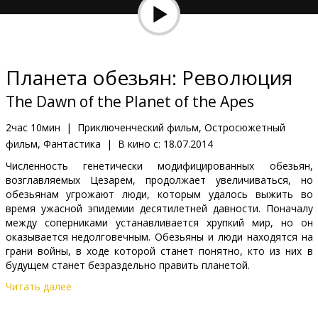
Кинозакуски
B2B
Планета обезьян: Революция
Клуб
The Dawn of the Planet of the Apes
2час 10мин
|
Приключенческий фильм, Остросюжетный
фильм, Фантастика
|
В кино с:
18.07.2014
Численность генетически модифицированных обезьян,
возглавляемых Цезарем, продолжает увеличиваться, но
обезьянам угрожают люди, которым удалось выжить во
время ужасной эпидемии десятилетней давности. Поначалу
между соперниками устанавливается хрупкий мир, но он
оказывается недолговечным. Обезьяны и люди находятся на
грани войны, в ходе которой станет понятно, кто из них в
будущем станет безраздельно править планетой.
Читать далее
Фильм на английском языке с субтитрами на латышском и
русском языках.