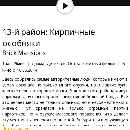
Кинозакуски
B2B
13-й район: Кирпичные
Клуб
особняки
Brick Mansions
1час 29мин
|
Драма, Детектив, Остросюжетный фильм
|
В
кино с:
16.05.2014
Здесь собрались самые авторитетные люди, которые имеют в
своём арсенале не только много оружия, но и ловкие руки,
крепкие нервы и хорошие мозги. В домах этого района живут
наркоманы, путаны и приспешники одной большой банды. Всё
это делает место не только опасным, но и несовместимым с
жизнью. Тут хранятся не только огромные партии
наркотиков, но и оружие массового поражения, что делает
эту местность невероятно опасной. Внедриться в орудующую
тут банду практически невозможно, для этого нужно не
Читать далее