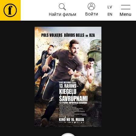
Войти
Найти фильм
Menu
Фильмы
Билеты
Культура
Мероприятия
Новости
Подарки