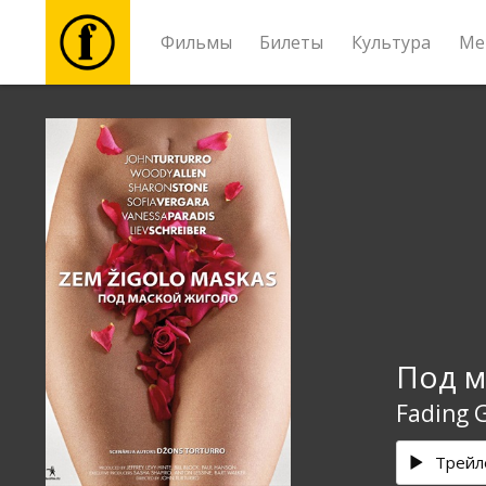
Фильмы
Билеты
Культура
Ме
Фильмы
Билеты
Культура
Мероприятия
Под м
Новости
Fading G
Подарки
Трейл