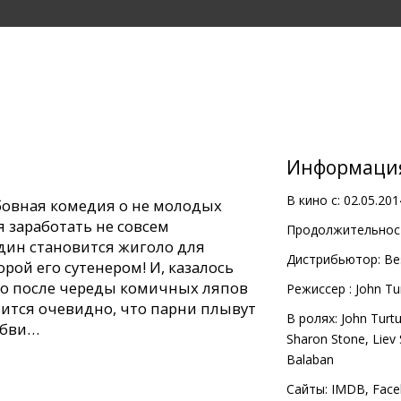
Информаци
В кино с:
02.05.201
бовная комедия о не молодых
 заработать не совсем
Продолжительност
дин становится жиголо для
Дистрибьютор:
Be
рой его сутенером! И, казалось
 но после череды комичных ляпов
Pежиссер :
John Tu
вится очевидно, что парни плывут
В ролях:
John Turtu
юбви…
Sharon Stone
,
Liev 
Balaban
Сайты:
IMDB
,
Face