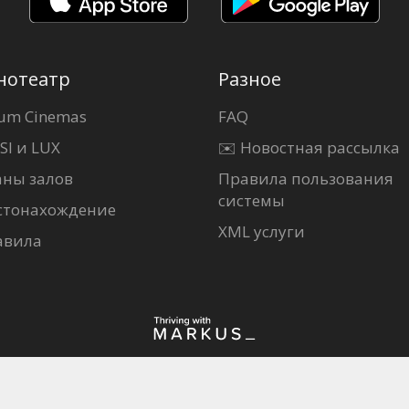
нотеатр
Разное
um Cinemas
FAQ
SI и LUX
✉️ Новостная рассылка
аны залов
Правила пользования
системы
стонахождение
XML услуги
авила