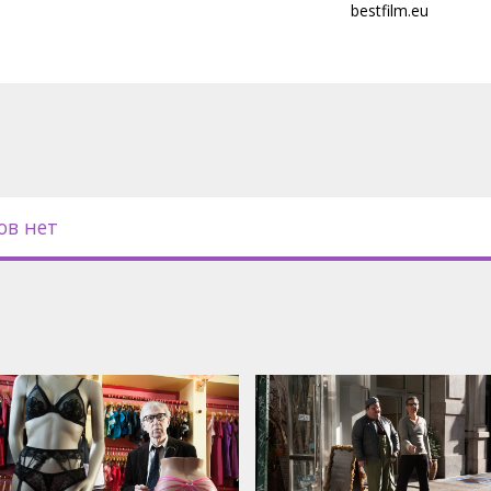
и Алленом, Джоном Туртурро,
bestfilm.eu
ди и многими другими
учший подарок весны для всех
 где Вуди Аллен не режиссер, а
ии со 2 мая - «Под маской
ов нет
с субтитрами на латышском и