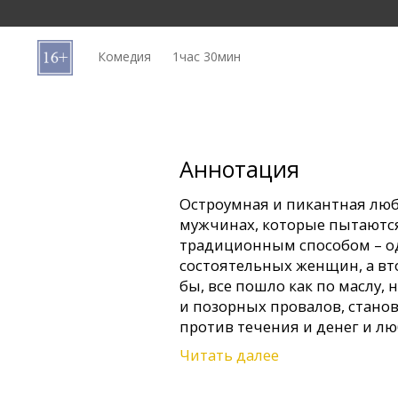
Кинозакуски
Комедия
1час 30мин
B2B
Клуб
Аннотация
Остроумная и пикантная лю
мужчинах, которые пытаются
традиционным способом – о
состоятельных женщин, а вто
бы, все пошло как по маслу,
и позорных провалов, стано
против течения и денег и л
Читать далее