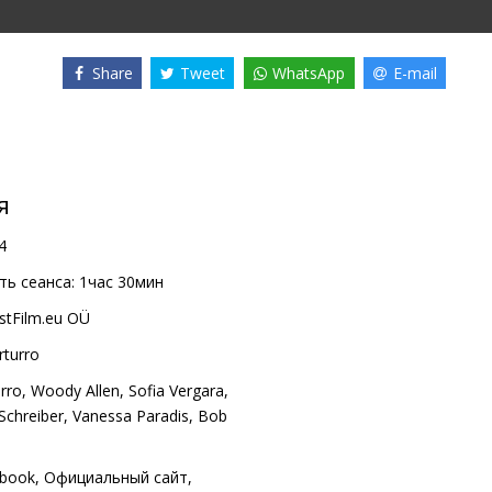
Share
Tweet
WhatsApp
E-mail
я
4
ь сеанса:
1час 30мин
stFilm.eu OÜ
rturro
rro
,
Woody Allen
,
Sofia Vergara
,
Schreiber
,
Vanessa Paradis
,
Bob
book
,
Официальный сайт
,