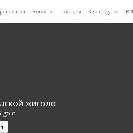
роприятия
Новости
Подарки
Кинозакуски
B2
аской жиголо
igolo
ер