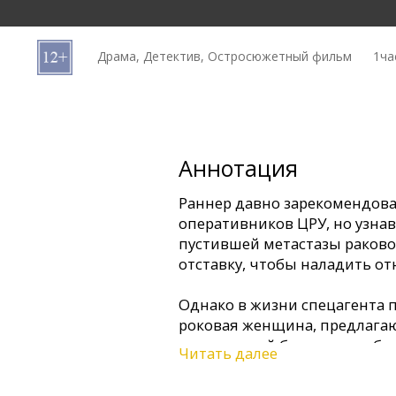
Кинозакуски
Драма, Детектив, Остросюжетный фильм
1ча
B2B
Клуб
Аннотация
Раннер давно зарекомендова
оперативников ЦРУ, но узнав
пустившей метастазы раковой
отставку, чтобы наладить о
Однако в жизни спецагента 
роковая женщина, предлагаю
смертельной болезни, изобр
Читать далее
ЦРУ.