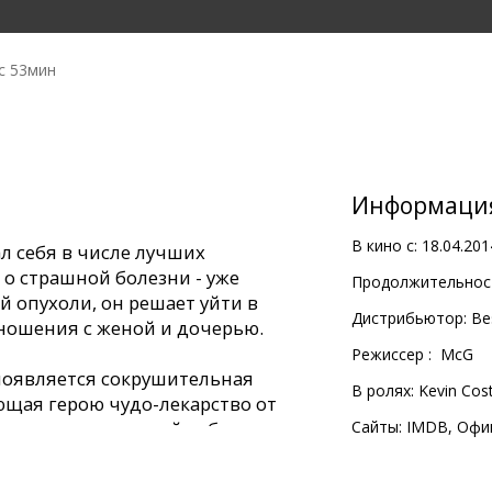
с 53мин
Информаци
В кино с:
18.04.201
л себя в числе лучших
 о страшной болезни - уже
Продолжительност
 опухоли, он решает уйти в
Дистрибьютор:
Be
тношения с женой и дочерью.
Pежиссер :
McG
появляется сокрушительная
В ролях:
Kevin Cos
щая герою чудо-лекарство от
етенное в секретной лаборатории
Сайты:
IMDB
,
Офи