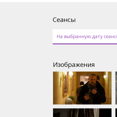
Но он должен выполнить еще
может стоить ему жизни. Те
происходить странные вещи
Сеансы
Что это — галлюцинации, по
мир действительно полон уж
На выбранную дату сеанс
Динамичный и напряженный 
хроники последних месяцев
Кевином Костнером.
Изображения
Фильм на английском языке 
русском языках.