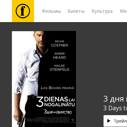
Фильмы
Билеты
Культура
Ме
Фильмы
Билеты
Культура
Мероприятия
3 дня
Новости
3 Days to
Подарки
Трейл