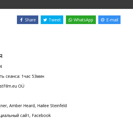
Share
Tweet
WhatsApp
E-mail
я
4
ь сеанса:
1час 53мин
stFilm.eu OÜ
tner
,
Amber Heard
,
Hailee Steinfeld
циальный сайт
,
Facebook