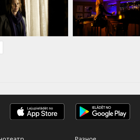
нотеатр
Разное