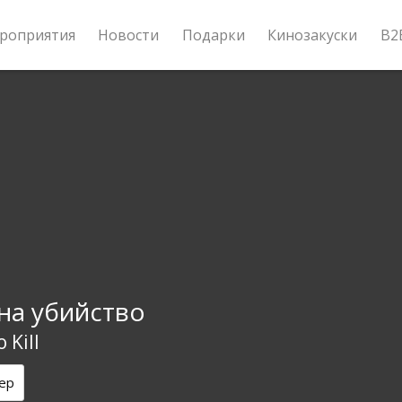
роприятия
Новости
Подарки
Кинозакуски
B2
 на убийство
 Kill
ер