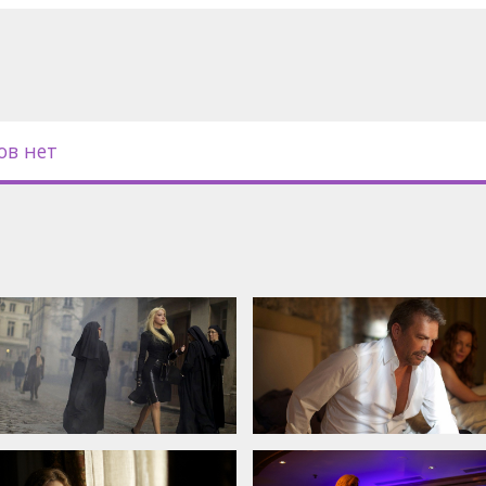
 одно задание, которое, впрочем,
перь вокруг Раннера начинают
.
бочный эффект от таблеток или
аса и кошмара?
ов нет
боевик с геройней светской
 Эмбер Херд и неподражаемым
с субтитрами на латышском и