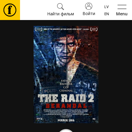
Войти
Найти фильм
Menu
Фильмы
Билеты
Культура
Мероприятия
Новости
Подарки