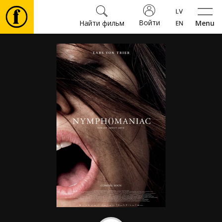
Войти
Найти фильм
Menu
Фильмы
Билеты
Культура
Мероприятия
Новости
Подарки