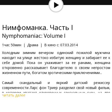
Кинозакуски
B2B
Нимфоманка. Часть I
Клуб
Nymphomaniac: Volume I
1час 50мин
|
Драма
|
В кино с:
07.03.2014
Холодным зимним вечером одинокий пожилой мужчина
находит на улице жестоко избитую женщину и забирает ее к
себе домой. Пока он ухаживает за ее ранами, женщина
откровенно рассказывает благодетелю о своем непростом
жизненном пути, богатом эротическими приключениями...
Самый скандальный и якркий датский режиссер
современности Ларс фон Триер разделил свой новый фильм,
в котором хватает откровенных сексуальных сцен, на две
Читать далее
части и восемь глав. Драма «Нимфоманка» - заключительный
фильм так называемой «Депрессивной трилогии» Триера, куда
помимо «Нимфоманки» входят «Антихрист» и «Меланхолия»,