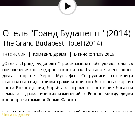
Кинозакуски
B2B
Отель "Гранд Будапешт" (2014)
Клуб
The Grand Budapest Hotel (2014)
1час 40мин
|
Комедия, Драма
|
В кино с:
14.08.2026
„Oтель „Гранд Будапешт”” рассказывает об увлекательных
приключениях легендарного консьержа Густава Х. и его юного
друга, портье Зеро Мустафы. Сотрудники гостиницы
становятся свидетелями кражи и поисков бесценных картин
эпохи Возрождения, борьбы за огромное состояние богатой
семьи и… драматических изменений в Европе между двумя
кровопролитными войнами XX века.
Фильм на английском языке с субтитрами на латышском
Читать далее
языке.