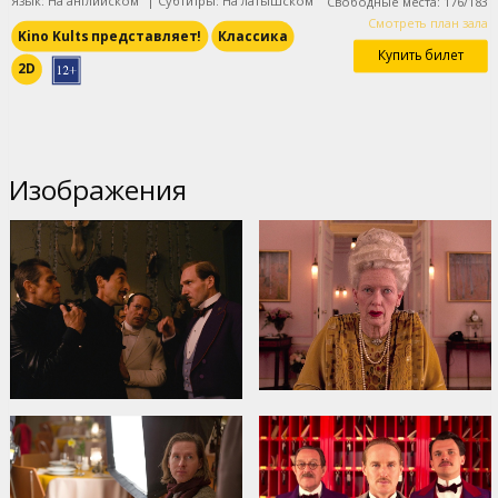
Язык: На английском
|
Субтитры: На латышском
Свободные места
:
176
/
183
Смотреть план зала
Kino Kults представляет!
Классика
Купить билет
2D
Изображения