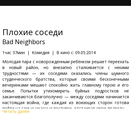
Кинозакуски
B2B
Плохие соседи
Клуб
Bad Neighbors
1час 37мин
|
Комедия
|
В кино с:
09.05.2014
Молодая пара с новорожденным ребёнком решает переехать
в новый район, но внезапно сталкивается с некими
трудностями — их соседями оказались члены шумного
студенческого братства, которые своими бесконечными
вечеринками мешают спокойно жить главному герою и его
семье. Попытки утихомирить буйных подростков не
заканчиваются благополучно — между соседями начинается
настоящая война, где каждая из воюющих сторон готова
пойти на самые ужасные поступки, отстаивая свою правоту.
Читать далее
Фильм на английском языке с субтитрами на латышском и
русском языках.