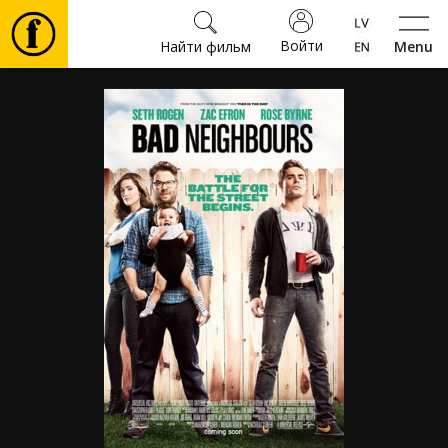
Войти
Найти фильм
Menu
Фильмы
Билеты
Культура
Мероприятия
Новости
Подарки